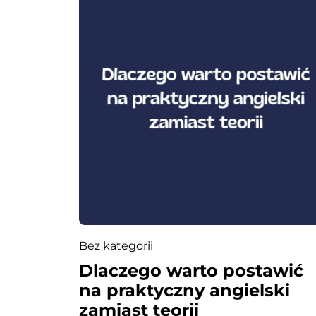
w
p
i
s
u
Bez kategorii
Dlaczego warto postawić
na praktyczny angielski
zamiast teorii