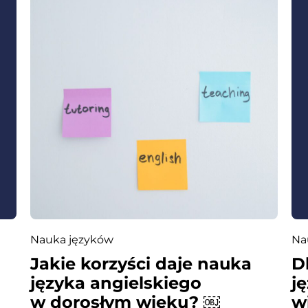
Nauka języków
Na
Jakie korzyści daje nauka
D
języka angielskiego
j
w dorosłym wieku? ￼
w