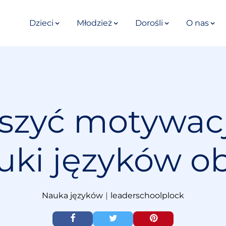
Dzieci
Młodzież
Dorośli
O nas
szyć motywac
uki języków o
Nauka języków
|
leaderschoolplock