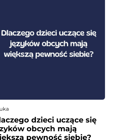
uka
laczego dzieci uczące się
ęzyków obcych mają
iększą pewność siebie?