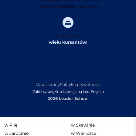
Sobota-niedziela nieczynne
Chodzi do nas:
wielu kursantów!
Mapa strony
Polityka prywatności
Załóż szkołę
Kup licencję na Leo English
2026 Leader School
w Pile
w Skawinie
w Jarocinie
w Wieliczce