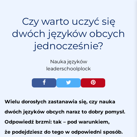
S
k
i
Czy warto uczyć się
p
dwóch języków obcych
t
o
jednocześnie?
c
o
n
Nauka języków
t
leaderschoolplock
e
n
t
Wielu dorosłych zastanawia się, czy nauka
dwóch języków obcych naraz to dobry pomysł.
Odpowiedź brzmi: tak – pod warunkiem,
że podejdziesz do tego w odpowiedni sposób.