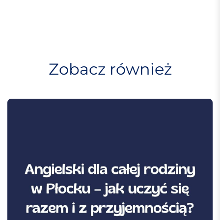
a
c
j
a
w
Zobacz również
p
i
s
u