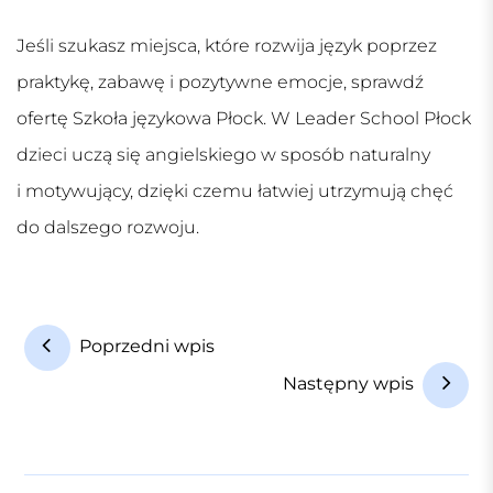
Jeśli szukasz miejsca, które rozwija język poprzez
praktykę, zabawę i pozytywne emocje, sprawdź
ofertę
Szkoła językowa Płock
. W Leader School Płock
dzieci uczą się angielskiego w sposób naturalny
i motywujący, dzięki czemu łatwiej utrzymują chęć
do dalszego rozwoju.
N
Poprzedni wpis
a
Następny wpis
w
i
g