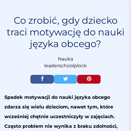
S
k
i
Co zrobić, gdy dziecko
p
traci motywację do nauki
t
o
języka obcego?
c
o
n
Nauka
t
leaderschoolplock
e
n
t
Spadek motywacji do nauki języka obcego
zdarza się wielu dzieciom, nawet tym, które
wcześniej chętnie uczestniczyły w zajęciach.
Często problem nie wynika z braku zdolności,