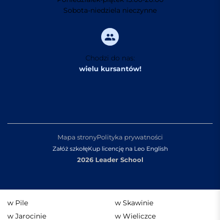
Sobota-niedziela nieczynne
Chodzi do nas:
wielu kursantów!
Mapa strony
Polityka prywatności
Załóż szkołę
Kup licencję na Leo English
2026 Leader School
w Pile
w Skawinie
w Jarocinie
w Wieliczce