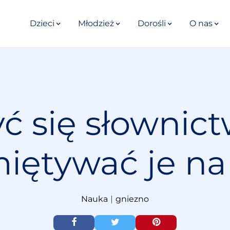
Dzieci
Młodzież
Dorośli
O nas
ć się słownict
miętywać je na
Nauka
|
gniezno