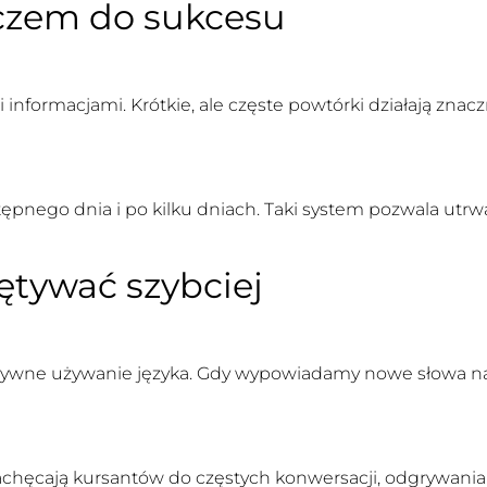
uczem do sukcesu
formacjami. Krótkie, ale częste powtórki działają znaczn
pnego dnia i po kilku dniach. Taki system pozwala utrwa
tywać szybciej
tywne używanie języka. Gdy wypowiadamy nowe słowa na g
chęcają kursantów do częstych konwersacji, odgrywania