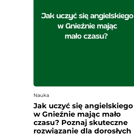
p
i
s
u
Nauka
Jak uczyć się angielskiego
w Gnieźnie mając mało
czasu? Poznaj skuteczne
rozwiązanie dla dorosłych