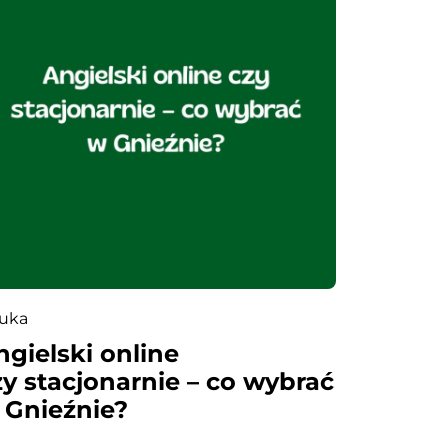
uka
ngielski online
zy stacjonarnie – co wybrać
 Gnieźnie?