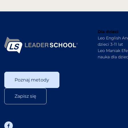
Dla dzieci
Leo English Ang
dzieci 3-11 lat
Leo Maniak Ef
nauka dla dzieci
Poznaj metody
Zapisz się