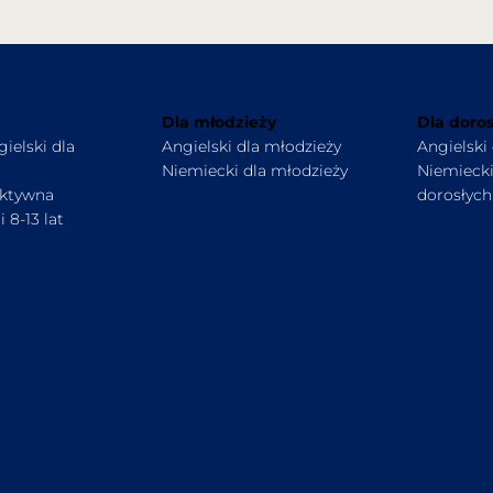
Dla młodzieży
Dla doros
ielski dla
Angielski dla młodzieży
Angielski
Niemiecki dla młodzieży
Niemiecki
ektywna
dorosłych
 8-13 lat