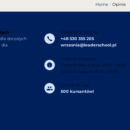
Home
Opinie
łych
Sekretariat i zapisy
 dla dorosłych
+48 530 355 205
 dla
wrzesnia@leaderschool.pl
Godziny otwarcia:
Poniedziałek-piątek 10:00 – 19:00
Sobota-niedziela 9:30 – 13:00
Chodzi do nas:
500 kursantów!