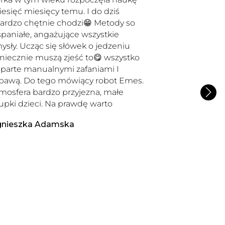
iesięć miesięcy temu. I do dziś
ardzo chętnie chodzi😁 Metody so
paniałe, angażujące wszystkie
ysły. Ucząc się słówek o jedzeniu
niecznie muszą zjeść to😋 wszystko
parte manualnymi zafaniami I
bawą. Do tego mówiący robot Emes.
mosfera bardzo przyjezna, małe
upki dzieci. Na prawdę warto
nieszka Adamska