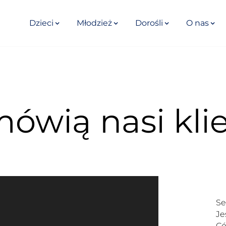
Dzieci
Młodzież
Dorośli
O nas
ówią nasi kli
Se
Je
Có