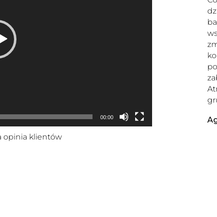
dz
ba
ws
zm
ko
po
za
At
gr
00:00
Ag
 opinia klientów