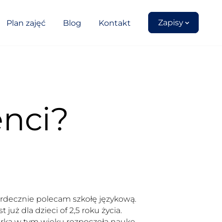
Zapisy
Plan zajęć
Blog
Kontakt
enci?
rdecznie polecam szkołę językową.
st już dla dzieci of 2,5 roku życia.
rka w tym wieku rozpoczęła naukę