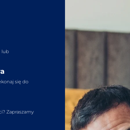
 lub
wa
ekonaj się do
eci? Zapraszamy