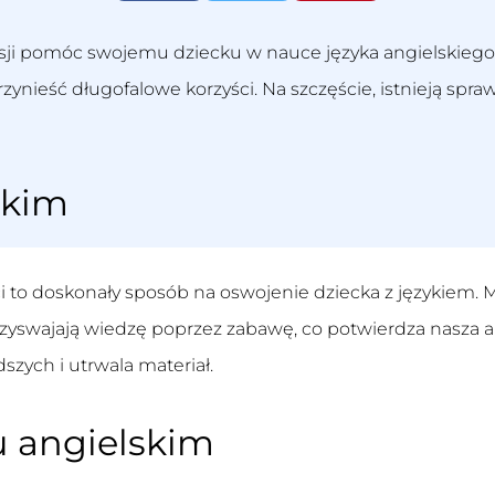
resji pomóc swojemu dziecku w nauce języka angielskieg
zynieść długofalowe korzyści. Na szczęście, istnieją s
skim
to doskonały sposób na oswojenie dziecka z językiem.
 przyswajają wiedzę poprzez zabawę, co potwierdza nasza
szych i utrwala materiał.
u angielskim