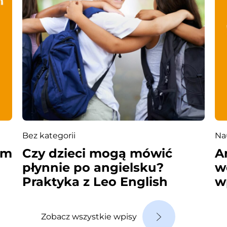
Bez kategorii
Na
im
Czy dzieci mogą mówić
A
płynnie po angielsku?
w
Praktyka z Leo English
w
Zobacz wszystkie wpisy