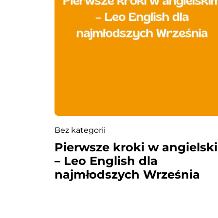
i
s
u
Bez kategorii
Pierwsze kroki w angielsk
– Leo English dla
najmłodszych Września