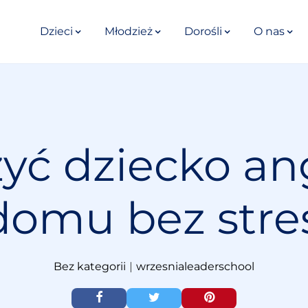
Dzieci
Młodzież
Dorośli
O nas
yć dziecko an
domu bez stre
Bez kategorii
|
wrzesnialeaderschool