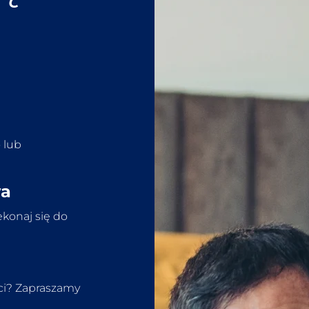
 lub
wa
ekonaj się do
eci? Zapraszamy