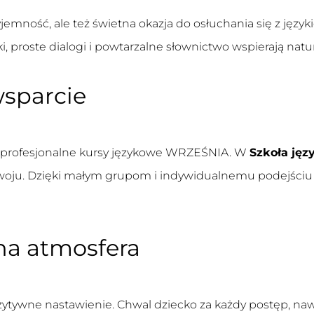
yjemność, ale też świetna okazja do osłuchania się z jęz
ki, proste dialogi i powtarzalne słownictwo wspierają natu
wsparcie
profesjonalne
kursy językowe WRZEŚNIA
. W
Szkoła ję
oju. Dzięki małym grupom i indywidualnemu podejściu dz
na atmosfera
zytywne nastawienie. Chwal dziecko za każdy postęp, naw