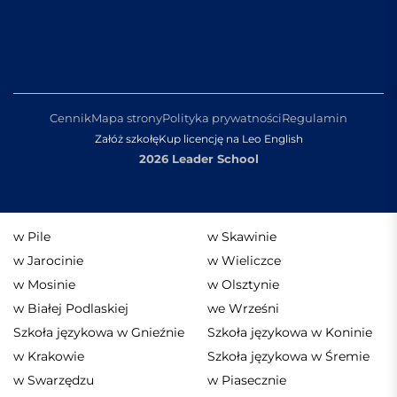
Cennik
Mapa strony
Polityka prywatności
Regulamin
Załóż szkołę
Kup licencję na Leo English
2026 Leader School
w Pile
w Skawinie
w Jarocinie
w Wieliczce
w Mosinie
w Olsztynie
w Białej Podlaskiej
we Wrześni
Szkoła językowa w Gnieźnie
Szkoła językowa w Koninie
w Krakowie
Szkoła językowa w Śremie
w Swarzędzu
w Piasecznie