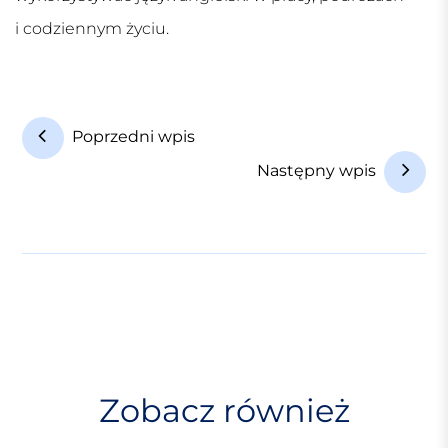
i codziennym życiu.
N
Poprzedni wpis
a
Następny wpis
w
i
g
a
c
j
a
w
Zobacz również
p
i