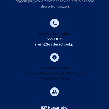
Zajęcia językowe z dofinansowaniem w Śremie
Biuro tłumaczeń
Sekretariat i zapisy
533991131
srem@leaderschool.pl
Godziny otwarcia:
Poniedziałek – czwartek 09.00-19.00
Piątek 8.00-16.00
Chodzi do nas:
827 kursantów!