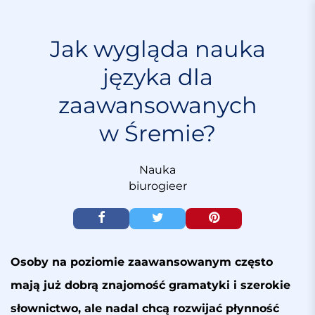
S
k
i
Jak wygląda nauka
p
języka dla
t
o
zaawansowanych
c
o
w Śremie?
n
t
e
Nauka
n
biurogieer
t
Osoby na poziomie zaawansowanym często
mają już dobrą znajomość gramatyki i szerokie
słownictwo, ale nadal chcą rozwijać płynność