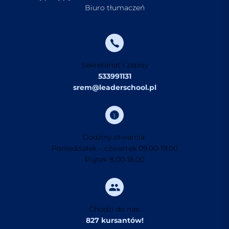
Biuro tłumaczeń
Sekretariat i zapisy
533991131
srem@leaderschool.pl
Godziny otwarcia:
Poniedziałek – czwartek 09.00-19.00
Piątek 8.00-16.00
Chodzi do nas:
827 kursantów!