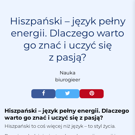
S
k
i
Hiszpański – język pełny
p
energii. Dlaczego warto
t
o
go znać i uczyć się
c
o
z pasją?
n
t
e
Nauka
n
biurogieer
t
Hiszpański – język pełny energii. Dlaczego
warto go znać i uczyć się z pasją?
Hiszpański to coś więcej niż język – to styl życia.