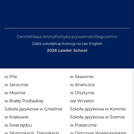
Cennik
Mapa strony
Polityka prywatności
Regulamin
Załóż szkołę
Kup licencję na Leo English
2026 Leader School
w Pile
w Skawinie
w Jarocinie
w Wieliczce
w Mosinie
w Olsztynie
w Białej Podlaskiej
we Wrześni
Szkoła językowa w Gnieźnie
Szkoła językowa w Koninie
w Krakowie
Szkoła językowa w Śremie
w Swarzędzu
w Piasecznie
w Słomnikach, Zielonkach,
w Ostrowie Wielkopolskim