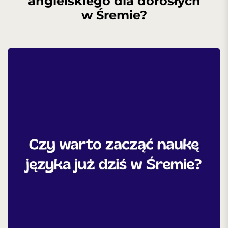
angielskiego dla dorosłych
w Śremie?