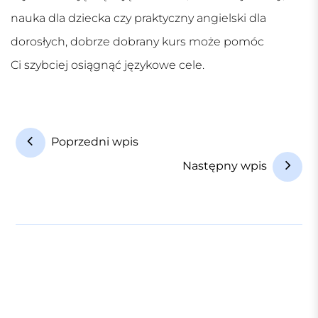
nauka dla dziecka czy praktyczny angielski dla
dorosłych, dobrze dobrany kurs może pomóc
Ci szybciej osiągnąć językowe cele.
N
Poprzedni wpis
a
Następny wpis
w
i
g
a
c
j
a