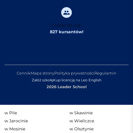
Chodzi do nas:
827 kursantów!
Cennik
Mapa strony
Polityka prywatności
Regulamin
Załóż szkołę
Kup licencję na Leo English
2026 Leader School
w Pile
w Skawinie
w Jarocinie
w Wieliczce
w Mosinie
w Olsztynie