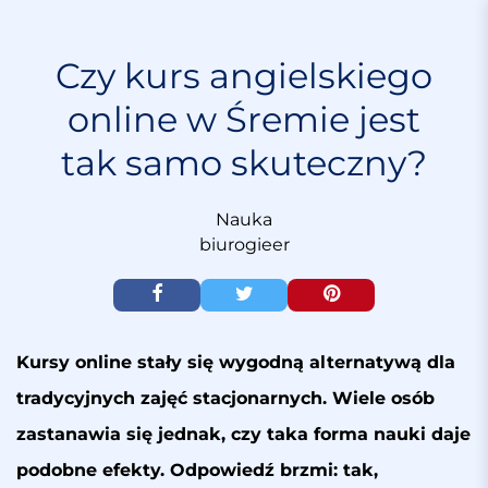
S
k
i
Czy kurs angielskiego
p
online w Śremie jest
t
o
tak samo skuteczny?
c
o
n
Nauka
t
biurogieer
e
n
t
Kursy online stały się wygodną alternatywą dla
tradycyjnych zajęć stacjonarnych. Wiele osób
zastanawia się jednak, czy taka forma nauki daje
podobne efekty. Odpowiedź brzmi: tak,