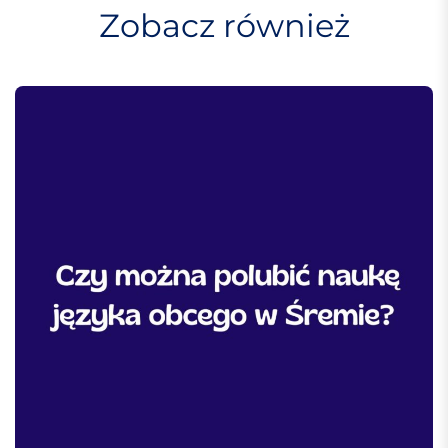
w
Zobacz również
p
i
s
u