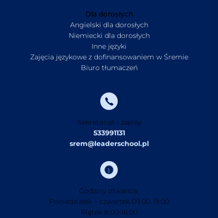
Dla dorosłych
Angielski dla dorosłych
Niemiecki dla dorosłych
Inne języki
Zajęcia językowe z dofinansowaniem w Śremie
Biuro tłumaczeń
Sekretariat i zapisy
533991131
srem@leaderschool.pl
Godziny otwarcia:
Poniedziałek – czwartek 09.00-19.00
Piątek 8.00-16.00