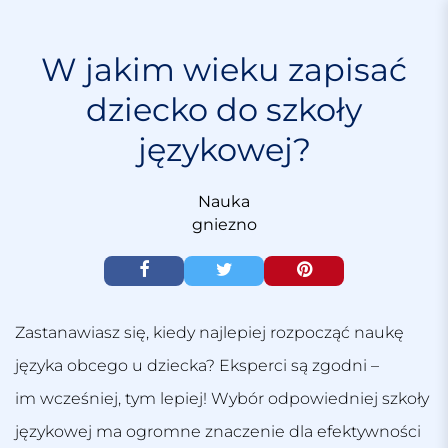
S
k
i
W jakim wieku zapisać
p
dziecko do szkoły
t
o
językowej?
c
o
n
Nauka
t
gniezno
e
n
t
Zastanawiasz się, kiedy najlepiej rozpocząć naukę
języka obcego u dziecka? Eksperci są zgodni –
im wcześniej, tym lepiej! Wybór odpowiedniej szkoły
językowej ma ogromne znaczenie dla efektywności