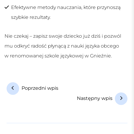
Efektywne metody nauczania, które przynoszą
szybkie rezultaty.
Nie czekaj – zapisz swoje dziecko już dziś i pozwól
mu odkryć radość płynącą z nauki języka obcego
w renomowanej
szkole językowej w Gnieźnie
.
N
Poprzedni wpis
a
Następny wpis
w
i
g
a