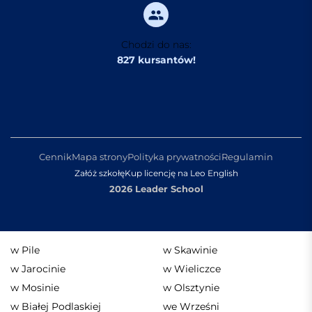
Chodzi do nas:
827 kursantów!
Cennik
Mapa strony
Polityka prywatności
Regulamin
Załóż szkołę
Kup licencję na Leo English
2026 Leader School
w Pile
w Skawinie
w Jarocinie
w Wieliczce
w Mosinie
w Olsztynie
w Białej Podlaskiej
we Wrześni