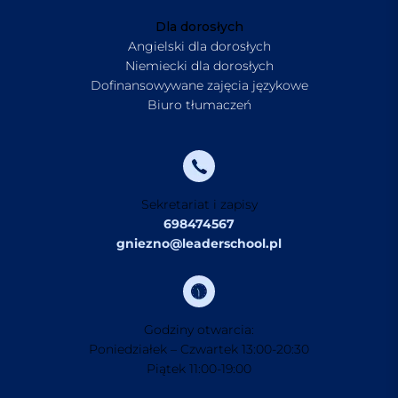
Dla dorosłych
Angielski dla dorosłych
Niemiecki dla dorosłych
Dofinansowywane zajęcia językowe
Biuro tłumaczeń
Sekretariat i zapisy
698474567
gniezno@leaderschool.pl
Godziny otwarcia:
Poniedziałek – Czwartek 13:00-20:30
Piątek 11:00-19:00