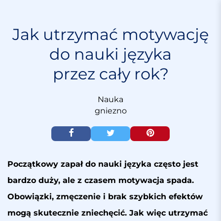
S
k
i
Jak utrzymać motywację
p
do nauki języka
t
o
przez cały rok?
c
o
n
Nauka
t
gniezno
e
n
t
Początkowy zapał do nauki języka często jest
bardzo duży, ale z czasem motywacja spada.
Obowiązki, zmęczenie i brak szybkich efektów
mogą skutecznie zniechęcić. Jak więc utrzymać