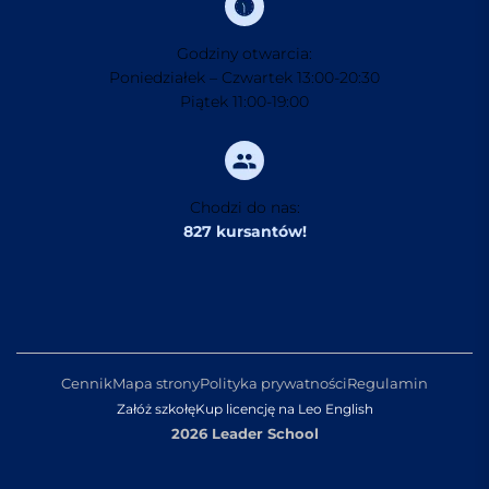
Godziny otwarcia:
Poniedziałek – Czwartek 13:00-20:30
Piątek 11:00-19:00
Chodzi do nas:
827 kursantów!
Cennik
Mapa strony
Polityka prywatności
Regulamin
Załóż szkołę
Kup licencję na Leo English
2026 Leader School