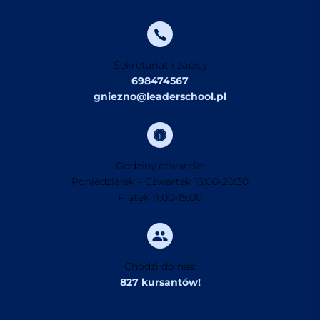
Sekretariat i zapisy
698474567
gniezno@leaderschool.pl
Godziny otwarcia:
Poniedziałek – Czwartek 13:00-20:30
Piątek 11:00-19:00
Chodzi do nas:
827 kursantów!