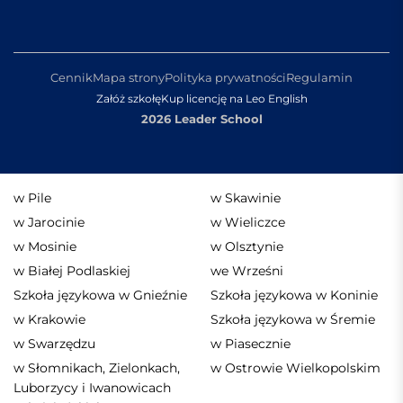
Cennik
Mapa strony
Polityka prywatności
Regulamin
Załóż szkołę
Kup licencję na Leo English
2026 Leader School
w Pile
w Skawinie
w Jarocinie
w Wieliczce
w Mosinie
w Olsztynie
w Białej Podlaskiej
we Wrześni
Szkoła językowa w Gnieźnie
Szkoła językowa w Koninie
w Krakowie
Szkoła językowa w Śremie
w Swarzędzu
w Piasecznie
w Słomnikach, Zielonkach,
w Ostrowie Wielkopolskim
Luborzycy i Iwanowicach