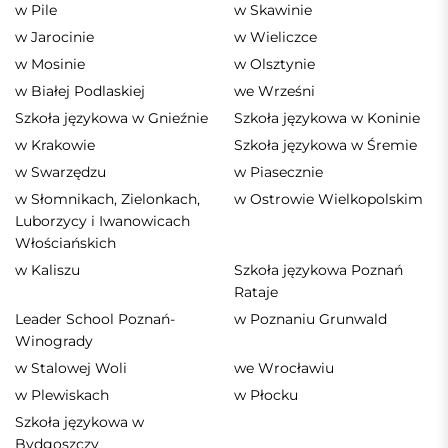
w Pile
w Skawinie
w Jarocinie
w Wieliczce
w Mosinie
w Olsztynie
w Białej Podlaskiej
we Wrześni
Szkoła językowa w Gnieźnie
Szkoła językowa w Koninie
w Krakowie
Szkoła językowa w Śremie
w Swarzędzu
w Piasecznie
w Słomnikach, Zielonkach,
w Ostrowie Wielkopolskim
Luborzycy i Iwanowicach
Włościańskich
w Kaliszu
Szkoła językowa Poznań
Rataje
Leader School Poznań-
w Poznaniu Grunwald
Winogrady
w Stalowej Woli
we Wrocławiu
w Plewiskach
w Płocku
Szkoła językowa w
Bydgoszczy