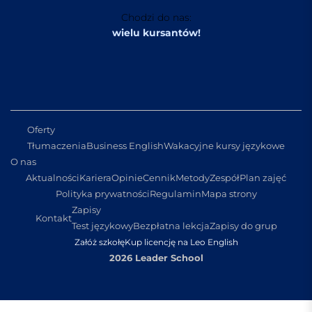
Chodzi do nas:
wielu kursantów!
Oferty
Tłumaczenia
Business English
Wakacyjne kursy językowe
O nas
Aktualności
Kariera
Opinie
Cennik
Metody
Zespół
Plan zajęć
Polityka prywatności
Regulamin
Mapa strony
Zapisy
Kontakt
Test językowy
Bezpłatna lekcja
Zapisy do grup
Załóż szkołę
Kup licencję na Leo English
2026 Leader School