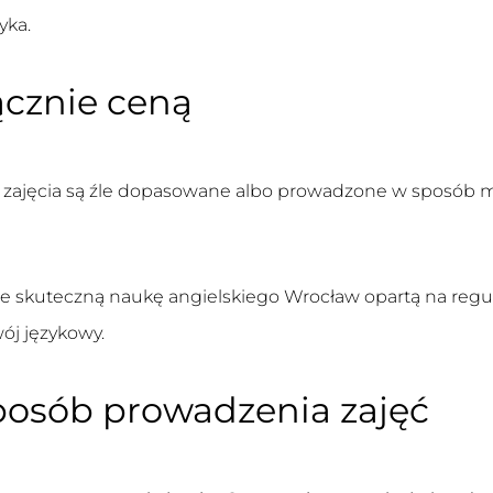
yka.
ącznie ceną
li zajęcia są źle dopasowane albo prowadzone w sposób m
je skuteczną
naukę angielskiego Wrocław
opartą na regul
ój językowy.
posób prowadzenia zajęć