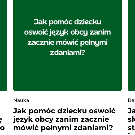
Nauka
Be
Jak pomóc dziecku oswoić
J
ę
język obcy zanim zacznie
s
go
mówić pełnymi zdaniami?
st