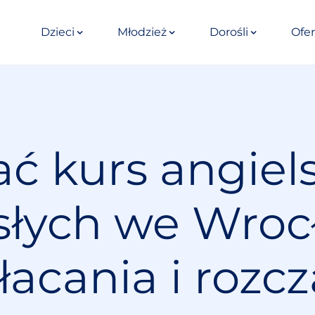
Dzieci
Młodzież
Dorośli
Ofer
ć kurs angiel
słych we Wroc
łacania i rozc