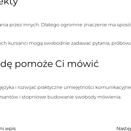
ekty
iania przez innych. Dlatego ogromne znaczenie ma sposób
rych kursanci mogą swobodnie zadawać pytania, próbow
awdę pomoże Ci mówić
ć języka i rozwijać praktyczne umiejętności komunikacyjn
rsantów i stopniowe budowanie swobody mówienia.
ni wpis
Nastę