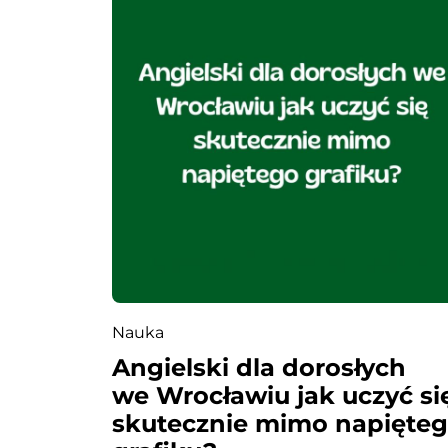
p
i
s
u
Nauka
Angielski dla dorosłych
we Wrocławiu jak uczyć si
skutecznie mimo napięte