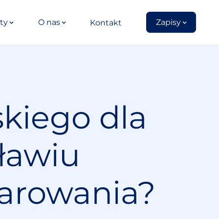
ty
O nas
Zapisy
Kontakt
skiego dla
ławiu
zarowania?