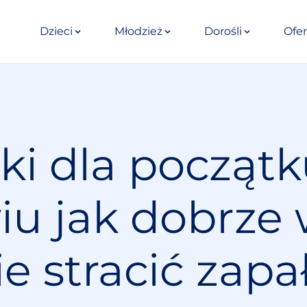
Dzieci
Młodzież
Dorośli
Ofer
ki dla począt
u jak dobrze
nie stracić zapa