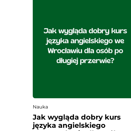
w
p
i
s
u
Nauka
Jak wygląda dobry kurs
języka angielskiego