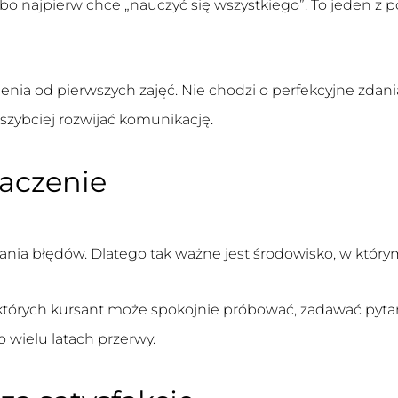
o najpierw chce „nauczyć się wszystkiego”. To jeden z p
ia od pierwszych zajęć. Nie chodzi o perfekcyjne zdania
zybciej rozwijać komunikację.
aczenie
iania błędów. Dlatego tak ważne jest środowisko, w któr
których kursant może spokojnie próbować, zadawać pytani
 wielu latach przerwy.