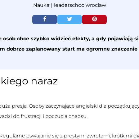
Nauka
|
leaderschoolwroclaw
e osób chce szybko widzieć efekty, a gdy pojawiają 
dobrze zaplanowany start ma ogromne znaczenie i c
tkiego naraz
duża presja. Osoby zaczynające
angielski dla początkują
zi do frustracji i poczucia chaosu.
Regularne oswajanie się z prostymi zwrotami, krótkimi d