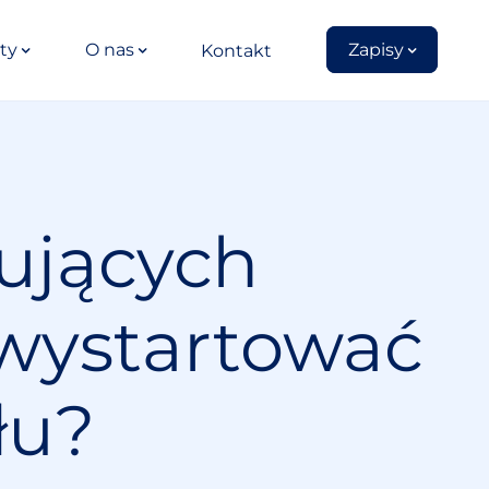
ty
O nas
Zapisy
Kontakt
kujących
 wystartować
łu?