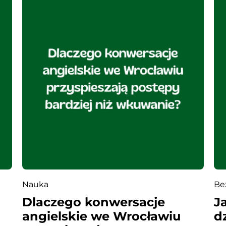
Nauka
Be
Dlaczego konwersacje
J
angielskie we Wrocławiu
d