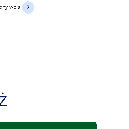
pny wpis
ż