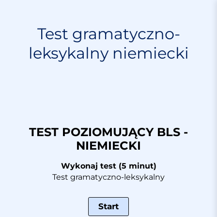
S
k
i
Test gramatyczno-
p
leksykalny niemiecki
t
o
c
o
n
t
e
n
TEST POZIOMUJĄCY BLS -
t
NIEMIECKI
Wykonaj test (5 minut)
Test gramatyczno-leksykalny