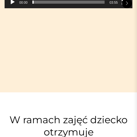
z
00:00
03:55
v
i
d
e
o
W ramach zajęć dziecko
otrzymuje