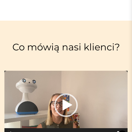
Co mówią nasi klienci?
O
d
t
w
a
r
z
a
c