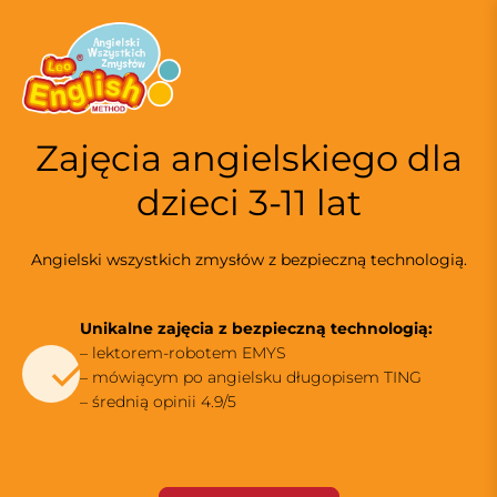
S
k
i
p
t
o
Zajęcia angielskiego dla
c
o
dzieci 3-11 lat
n
t
Angielski wszystkich zmysłów z bezpieczną technologią.
e
n
t
Unikalne zajęcia z bezpieczną technologią:
– lektorem-robotem EMYS
– mówiącym po angielsku długopisem TING
– średnią opinii 4.9/5