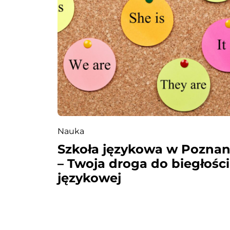
i
s
u
Nauka
Szkoła językowa w Poznan
– Twoja droga do biegłości
językowej