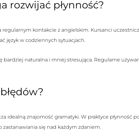
a rozwijać płynność?
a regularnym kontakcie z angielskim. Kursanci uczestni
ać język w codziennych sytuacjach.
ię bardziej naturalna i mniej stresująca. Regularne używ
k błędów?
cza idealną znajomość gramatyki. W praktyce płynność 
go zastanawiania się nad każdym zdaniem.