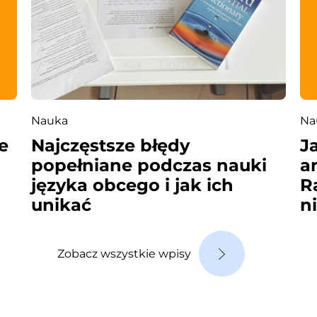
Nauka
Na
e
Najczęstsze błędy
J
popełniane podczas nauki
a
języka obcego i jak ich
R
unikać
n
Zobacz wszystkie wpisy