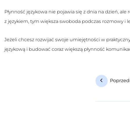
Płynność językowa nie pojawia się z dnia na dzień, ale
z językiem, tym większa swoboda podczas rozmowy i l
Jeżeli chcesz rozwijać swoje umiejętności w praktycz
językową i budować coraz większą płynność komunikac
Poprzed
N
a
w
i