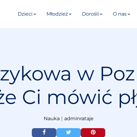
Dzieci
Młodzież
Dorośli
O nas
językowa w Poz
e Ci mówić pł
Nauka
|
adminrataje