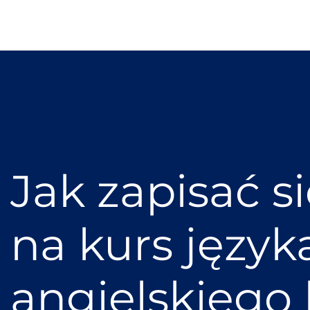
Jak zapisać s
na kurs język
angielskiego 