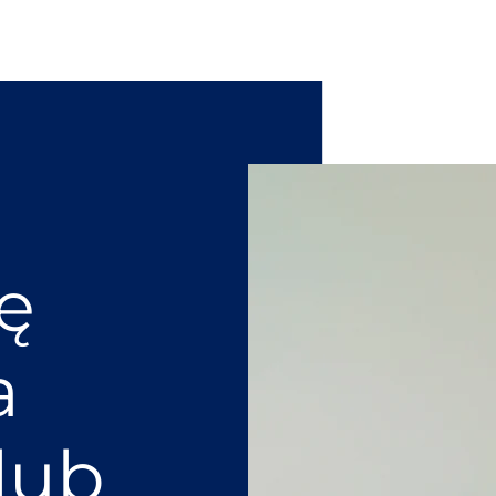
ię
a
lub