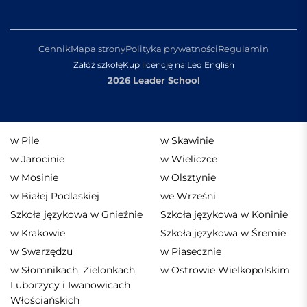
Cennik
Mapa strony
Polityka prywatności
Regulamin
Załóż szkołę
Kup licencję na Leo English
2026 Leader School
w Pile
w Skawinie
w Jarocinie
w Wieliczce
w Mosinie
w Olsztynie
w Białej Podlaskiej
we Wrześni
Szkoła językowa w Gnieźnie
Szkoła językowa w Koninie
w Krakowie
Szkoła językowa w Śremie
w Swarzędzu
w Piasecznie
w Słomnikach, Zielonkach,
w Ostrowie Wielkopolskim
Luborzycy i Iwanowicach
Włościańskich