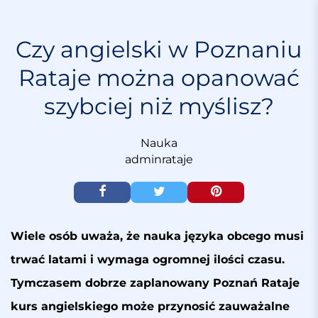
S
k
i
Czy angielski w Poznaniu
p
Rataje można opanować
t
o
szybciej niż myślisz?
c
o
n
Nauka
t
adminrataje
e
n
t
Wiele osób uważa, że nauka języka obcego musi
trwać latami i wymaga ogromnej ilości czasu.
Tymczasem dobrze zaplanowany
Poznań Rataje
kurs angielskiego
może przynosić zauważalne