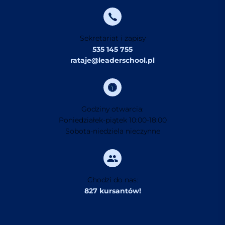
Sekretariat i zapisy
535 145 755
rataje@leaderschool.pl
Godziny otwarcia:
Poniedziałek-piątek 10:00-18:00
Sobota-niedziela nieczynne
Chodzi do nas:
827 kursantów!