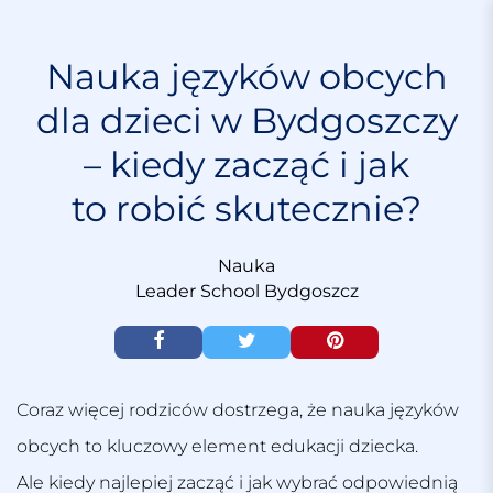
S
k
i
Nauka języków obcych
p
dla dzieci w Bydgoszczy
t
o
– kiedy zacząć i jak
c
o
to robić skutecznie?
n
t
e
Nauka
n
Leader School Bydgoszcz
t
Coraz więcej rodziców dostrzega, że nauka języków
obcych to kluczowy element edukacji dziecka.
Ale kiedy najlepiej zacząć i jak wybrać odpowiednią