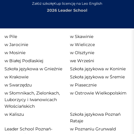
Załóż szkołę
Kup licencję na Leo English
2026 Leader School
w Pile
w Skawinie
w Jarocinie
w Wieliczce
w Mosinie
w Olsztynie
w Białej Podlaskiej
we Wrześni
Szkoła językowa w Gnieźnie
Szkoła językowa w Koninie
w Krakowie
Szkoła językowa w Śremie
w Swarzędzu
w Piasecznie
w Słomnikach, Zielonkach,
w Ostrowie Wielkopolskim
Luborzycy i Iwanowicach
Włościańskich
w Kaliszu
Szkoła językowa Poznań
Rataje
Leader School Poznań-
w Poznaniu Grunwald