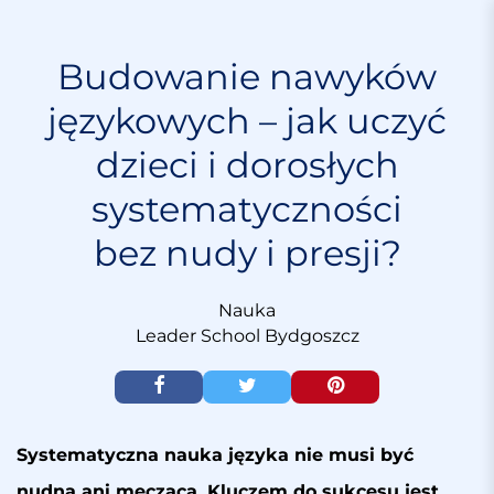
S
k
i
Budowanie nawyków
p
językowych – jak uczyć
t
o
dzieci i dorosłych
c
o
systematyczności
n
t
bez nudy i presji?
e
n
Nauka
t
Leader School Bydgoszcz
Systematyczna nauka języka nie musi być
nudna ani męcząca. Kluczem do sukcesu jest